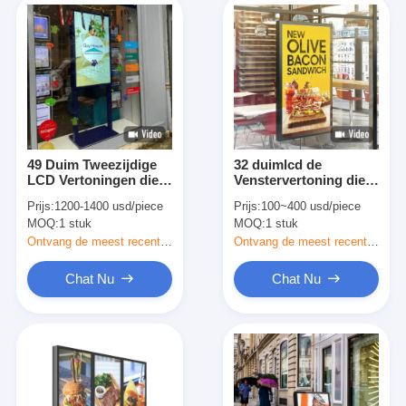
49 Duim Tweezijdige
32 duimlcd de
LCD Vertoningen die
Venstervertoning die
van het het
Snel
Prijs:
1200-1400 usd/piece
Prijs:
100~400 usd/piece
Schermvenster
Voedselrestaurants
MOQ:
1 stuk
MOQ:
1 stuk
Dubbele Opgeruimde
adverteren kiest
Monitor adverteren
Opgeruimd uit
Ontvang de meest recente Prijs
Ontvang de meest recente Prijs
Chat Nu
Chat Nu