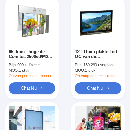
65 duim - hoge de
12,1 Duim plakte Lcd
Comités 2500cd/M2
OC van de
van TNI LCD
Vertonings1000nits
Prijs:
900usd/piece
Prijs:
160-260 usd/piece
Openluchtvertoning
optisch Industriële
MOQ:
1 stuk
MOQ:
1 stuk
Rang Douane
Ontvang de meest recente Prijs
Ontvang de meest recente Prijs
Chat Nu
Chat Nu