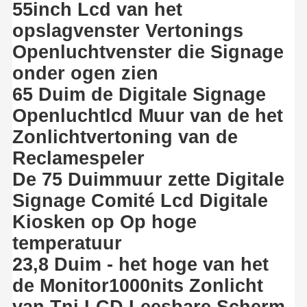
Openlucht Digitale Affiche
55inch Lcd van het
opslagvenster Vertonings
Uitgerekt LCD Comité
Openluchtvenster die Signage
onder ogen zien
65 Duim de Digitale Signage
Openluchtlcd Muur van de het
Zonlichtvertoning van de
Reclamespeler
De 75 Duimmuur zette Digitale
Signage Comité Lcd Digitale
Kiosken op Op hoge
temperatuur
23,8 Duim - het hoge van het
de Monitor1000nits Zonlicht
van Tni LCD Leesbare Scherm