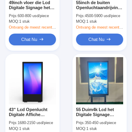
49inch vloer die Lcd
55inch de buiten
Ongeveer ons
Digitale Signage het
Openluchtaandrijving
Schermlcd van de
door het Systeem
Prijs:
600-800 usd/piece
Prijs:
4500-5900 usd/piece
Etalagevertoning
3000nits van de
Fabrieksreis
MOQ:
1 stuk
MOQ:
1 stuk
Reclame bevinden
Menuraad verbond de
zich Binnen
3 Schermen
Ontvang de meest recente Prijs
Ontvang de meest recente Prijs
Kwaliteitscontrole
Chat Nu
Chat Nu
Contacteer ons
Nieuws
Chat Nu
Vensterlcd Vertoning
43“ Lcd Openlucht
55 Duim4k Lcd het
het tweezijdige lcd scherm
Digitale Affiche
Digitale Signage
Waterdichte 1500nits
Vertoningsscherm
Openluchtlcd Vertoning
Prijs:
1680-2150 usd/piece
Prijs:
350-450 usd/piece
IP56
voor
MOQ:
1 stuk
MOQ:
1 stuk
Schoonheidssalon