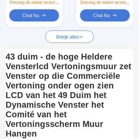
2000nits
Ontvang de meest recente Prijs
Ontvang de meest recente Prijs
Openluchtaandrijving door Menuraad
Chat Nu
Chat Nu
klein lcd paneel
Zonlicht Leesbaar LCD Comité
Bekijk alles
Hoge Tni LCD
43 duim - de hoge Heldere
Open Kaderlcd Comité
Vensterlcd Vertoningsmuur zet
LCD optisch In entrepot
Venster op die Commerciële
Vertoning onder ogen zien
Open Kaderlcd Monitor
LCD van het 49 Duim het
Binnen Digitale Menuraad
Dynamische Venster het
Comité van het
Binnen Digitale Signage
Vertoningsscherm Muur
Waterdichte Digitale Signage
Hangen