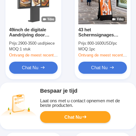
49inch de digitale
43 het
Aandrijving door
Schermsignages
Menuraad voor
1500nit IP56 van de
Prijs:
2900-3500 usd/piece
Prijs:
800-1600USD/pc
Restaurants 3000nits
duim Openlucht
MOQ:
1 stuk
MOQ:
1pc
verbond de 3
Digitale Affiche Op
Schermen Openlucht
batterijen een Raad
Ontvang de meest recente Prijs
Ontvang de meest recente Prijs
Chat Nu
Chat Nu
Bespaar je tijd
Laat ons met u contact opnemen met de
beste producten.
Chat Nu