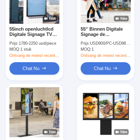
55inch openluchtlcd
55“ Binnen Digitale
Digitale Signage TV
Signage de
voor Zaken
Raadstekens 3000nit
Prijs:
1780-2250 usd/piece
Prijs:
USD900/PC-USD980/PC
Weerbestendige
van het het Scherm
MOQ:
1 stuk
MOQ:
1
3000nits
Binnen Digitale Menu
Ontvang de meest recente Prijs
Ontvang de meest recente Prijs
Chat Nu
Chat Nu
Huis
Producten
Video's