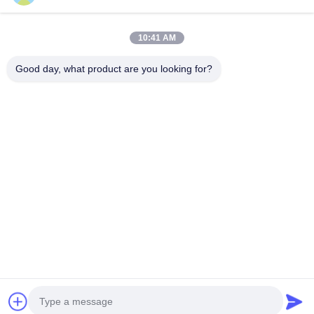
10:41 AM
Good day, what product are you looking for?
Shenzhen XinXiongHui Technology Co., LTD. Wie is een
ISO9001 & 14001 gecertificeerd en nationale high-tech
onderneming focus op de ontwikkeling, productie en verkoop
van LCD-modules met een hoge helderheid; Eigendom van
20+ patenten, 4000 vierkante ...
Leer meer
Onderzoek
Chat Nu
Verzenden
Thuis
Ongeveer ons
Desktop Site
Sitemap
Privacybeleid
Kwaliteit
Vensterlcd Vertoning
China Fabriek.Copyright © 2026
Shenzhen XinXiongHui Technology Co., LTD. All Rights Reserved.