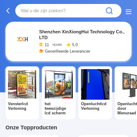
Shenzhen XinXiongHui Technology Co.,
LTD
11
5.0
YEARS
Geverifieerde Leverancier
Vensterlcd
het
Openluchtlcd
Openlucht
Vertoning
tweezijdige
Vertoning
door
lcd scherm
Menuraad
Onze Topproducten