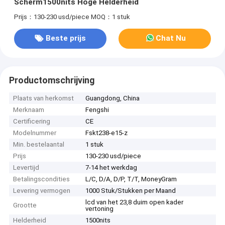
Scherm1500nits Hoge Helderheid
Prijs：130-230 usd/piece
MOQ：1 stuk
Beste prijs
Chat Nu
Productomschrijving
Plaats van herkomst
Guangdong, China
Merknaam
Fengshi
Certificering
CE
Modelnummer
Fskt238-e15-z
Min. bestelaantal
1 stuk
Prijs
130-230 usd/piece
Levertijd
7-14 het werkdag
Betalingscondities
L/C, D/A, D/P, T/T, MoneyGram
Levering vermogen
1000 Stuk/Stukken per Maand
lcd van het 23,8 duim open kader
Grootte
vertoning
Helderheid
1500nits