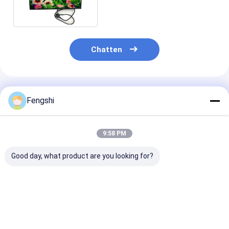
Hoge Helderheid
Chatten
Geadviseerde Producten
Fengshi
9:58 PM
Good day, what product are you looking for?
FHD 3000 Nits Open
15 inch open frame
Geïntegreerde 
Frame Lcd Display
lcd-paneel hoge
inch touchscr
32 inch
helderheid 1500 nits
industriële mo
zonlicht leesbaar
alles in één pc
Beste prijs
Beste prijs
Beste pri