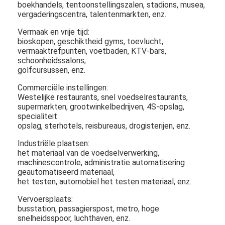
boekhandels, tentoonstellingszalen, stadions, musea,
Openluchtaandrijving door Menuraad
vergaderingscentra, talentenmarkten, enz.
klein lcd paneel
Vermaak en vrije tijd:
bioskopen, geschiktheid gyms, toevlucht,
vermaaktrefpunten, voetbaden, KTV-bars,
Zonlicht Leesbaar LCD Comité
schoonheidssalons,
golfcursussen, enz.
Hoge Tni LCD
Commerciële instellingen:
Open Kaderlcd Comité
Westelijke restaurants, snel voedselrestaurants,
supermarkten, grootwinkelbedrijven, 4S-opslag,
specialiteit
LCD optisch In entrepot
opslag, sterhotels, reisbureaus, drogisterijen, enz.
Open Kaderlcd Monitor
Industriële plaatsen:
het materiaal van de voedselverwerking,
Binnen Digitale Menuraad
machinescontrole, administratie automatisering
geautomatiseerd materiaal,
het testen, automobiel het testen materiaal, enz.
Binnen Digitale Signage
Vervoersplaats:
Waterdichte Digitale Signage
busstation, passagierspost, metro, hoge
snelheidsspoor, luchthaven, enz.