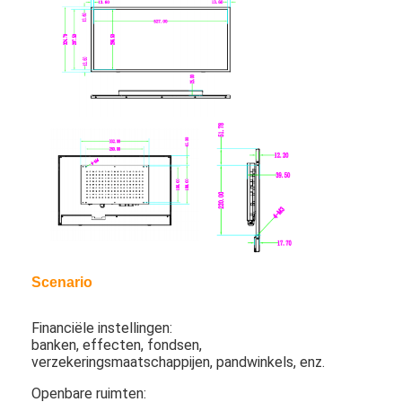
Ongeveer ons
Fabrieksreis
Kwaliteitscontrole
Contacteer ons
Nieuws
Chat Nu
Scenario
Vensterlcd Vertoning
Financiële instellingen:
het tweezijdige lcd scherm
banken, effecten, fondsen,
verzekeringsmaatschappijen, pandwinkels, enz.
Openluchtlcd Vertoning
Openbare ruimten: