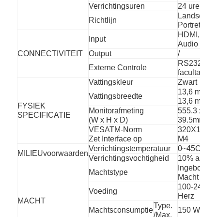
Verrichtingsuren
24 uren
Landschap
Richtlijn
Portret
HDMI, VGA
Input
Audio
CONNECTIVITEIT
Output
/
RS232C
Externe Controle
facultatief
Vattingskleur
Zwart
13,6 mm (T
Vattingsbreedte
13,6 mm (L
FYSIEK
Monitorafmeting
555.3 x 324
SPECIFICATIE
(W x H x D)
39.5mm
VESATM-Norm
320X180 m
Zet Interface op
M4
Verrichtingstemperatuur
0~45C
MILIEUvoorwaarden
Verrichtingsvochtigheid
10% aan 
Ingebouwd
Machtstype
Macht
100-240 V~
Voeding
Herz
MACHT
Type.
Machtsconsumptie
150 W
/Max.