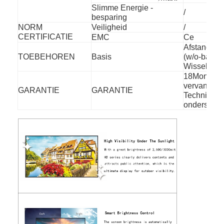
Slimme Energie -
/
besparing
NORM
Veiligheid
/
CERTIFICATIE
EMC
Ce
Afstandsbe
TOEBEHOREN
Basis
(w/o-batterij
Wisselstro
18Month, Vr
vervangstu
GARANTIE
GARANTIE
Technisch
ondersteun