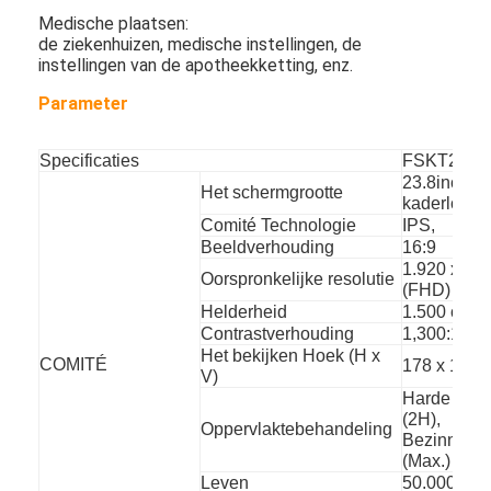
Openlucht Digitale Affiche
Medische plaatsen:
de ziekenhuizen, medische instellingen, de
Uitgerekt LCD Comité
instellingen van de apotheekketting, enz.
Parameter
Specificaties
FSKT238
23.8inch o
Het schermgrootte
kaderlcd ve
Comité Technologie
IPS,
Beeldverhouding
16:9
1.920 x 1.
Oorspronkelijke resolutie
(FHD)
Helderheid
1.500 cd/m
Contrastverhouding
1,300:1
Het bekijken Hoek (H x
COMITÉ
178 x 178
V)
Harde dek
(2H),
Oppervlaktebehandeling
Bezinning 
(Max.)
Leven
50.000 Ure