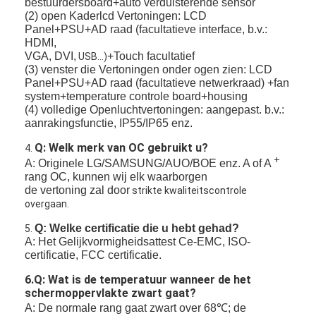
bestuurdersboard+auto verduisterende sensor
(2) open Kaderlcd Vertoningen: LCD
Panel+PSU+AD raad (facultatieve interface, b.v.:
HDMI,
VGA, DVI,
+Touch facultatief
USB…)
(3) venster die Vertoningen onder ogen zien: LCD
Panel+PSU+AD raad (facultatieve netwerkraad) +fan
system+temperature controle board+housing
(4) volledige Openluchtvertoningen: aangepast. b.v.:
aanrakingsfunctie, IP55/IP65 enz.
Q: Welk merk van OC gebruikt u?
4.
+
A: Originele LG/SAMSUNG/AUO/BOE enz. A of A
rang OC, kunnen wij elk waarborgen
de vertoning zal door
strikte kwaliteitscontrole
overgaan.
Q: Welke certificatie die u hebt gehad?
5.
A: Het Gelijkvormigheidsattest Ce-EMC, ISO-
certificatie, FCC certificatie.
6.Q: Wat is de temperatuur wanneer de het
schermoppervlakte zwart gaat?
A: De normale rang gaat zwart over 68℃; de