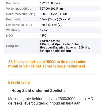
Resolutie
1920*1080pixel
Vertoningsgebied
527.00x296.5mm
Constrastverhouding
1300:1 (Type.) (TM)
Reactietijd
14ms (Type.) (G aan G)
Het bekijken Hoek
178°(H), 178°(V)
Waarborg
1Year
MOQ
1 PC
,
Lcd van het 23
,
8 Duim het Open Kader Scherm
Hoog licht:
,
Het open Kaderlcd Scherm 1500nits
het open kaderscherm
23,8 lcd van het duim1500nits de open kader
monitor van de het scherm hoge helderheid
Beschrijving
Hoog Zicht onder het Zonlicht
1.
Met een grote helderheid van 2500/3000 neten. HD
de reeks levert duidelijk inhoud en trekt aan