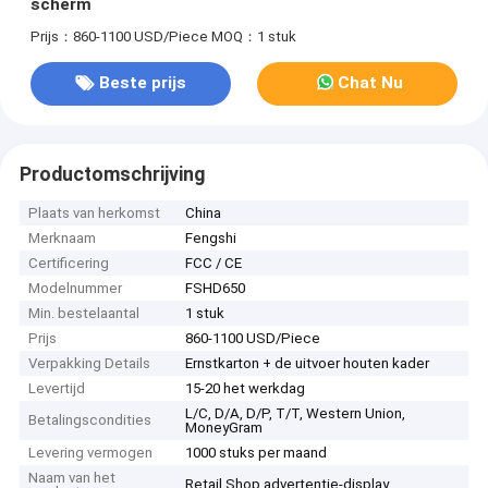
scherm
Prijs：860-1100 USD/Piece
MOQ：1 stuk
Beste prijs
Chat Nu
Productomschrijving
Plaats van herkomst
China
Merknaam
Fengshi
Certificering
FCC / CE
Modelnummer
FSHD650
Min. bestelaantal
1 stuk
Prijs
860-1100 USD/Piece
Verpakking Details
Ernstkarton + de uitvoer houten kader
Levertijd
15-20 het werkdag
L/C, D/A, D/P, T/T, Western Union,
Betalingscondities
MoneyGram
Levering vermogen
1000 stuks per maand
Naam van het
Retail Shop advertentie-display