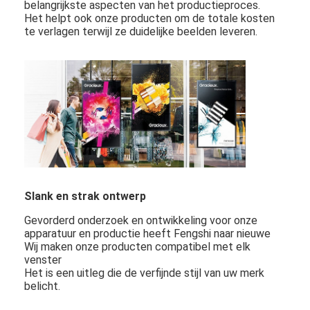
belangrijkste aspecten van het productieproces.
Ongeveer ons
Het helpt ook onze producten om de totale kosten
te verlagen terwijl ze duidelijke beelden leveren.
Fabrieksreis
Kwaliteitscontrole
Contacteer ons
Nieuws
Chat Nu
Slank en strak ontwerp
Gevorderd onderzoek en ontwikkeling voor onze
Vensterlcd Vertoning
apparatuur en productie heeft Fengshi naar nieuwe
Wij maken onze producten compatibel met elk
het tweezijdige lcd scherm
venster
Het is een uitleg die de verfijnde stijl van uw merk
belicht.
Openluchtlcd Vertoning