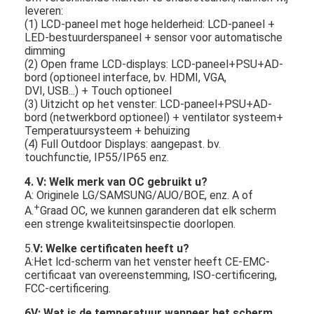
leveren:
(1) LCD-paneel met hoge helderheid: LCD-paneel +
LED-bestuurderspaneel + sensor voor automatische
dimming
(2) Open frame LCD-displays: LCD-paneel+PSU+AD-
bord (optioneel interface, bv. HDMI, VGA,
DVI, USB...) + Touch optioneel
(3) Uitzicht op het venster: LCD-paneel+PSU+AD-
bord (netwerkbord optioneel) + ventilator systeem+
Temperatuursysteem + behuizing
(4) Full Outdoor Displays: aangepast. bv.
touchfunctie, IP55/IP65 enz.
4. V: Welk merk van OC gebruikt u?
A: Originele LG/SAMSUNG/AUO/BOE, enz. A of
+
A.
Graad OC, we kunnen garanderen dat elk scherm
een strenge kwaliteitsinspectie doorlopen.
5.
V: Welke certificaten heeft u?
A:Het lcd-scherm van het venster heeft CE-EMC-
certificaat van overeenstemming, ISO-certificering,
FCC-certificering.
6V: Wat is de temperatuur wanneer het scherm