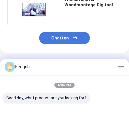
Wandmontage Digitaal
reclame-LCD-scherm
Chatten
Geadviseerde Producten
Fengshi
6:04 PM
Good day, what product are you looking for?
55 inch 3500nits
21,5 inch FHD 2000
21,5 inch FHD
Ultra Thin Dynamic
nits aan het plafond
nits aan het p
Display Advertising
hangend enkelzijdig
hangend enkelz