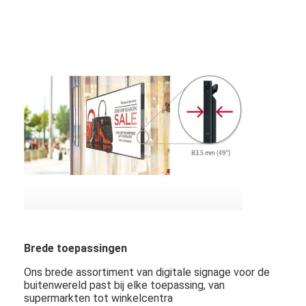
Openluchtaandrijving door Menuraad
klein lcd paneel
Zonlicht Leesbaar LCD Comité
Hoge Tni LCD
Open Kaderlcd Comité
LCD optisch In entrepot
Open Kaderlcd Monitor
Binnen Digitale Menuraad
Brede toepassingen
Binnen Digitale Signage
Ons brede assortiment van digitale signage voor de
Waterdichte Digitale Signage
buitenwereld past bij elke toepassing, van
supermarkten tot winkelcentra