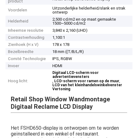
product
Uitzonderlijke helderheid/slank en strak
Voordelen
ontwerp
2,500 cd/m2 en op maat gemaakte
Helderheid
1500~5000 cd/m2
Inheemse resolutie
3,840 x 2,160 (UHD)
Contrastverhouding
1,100:1
Zienhoek (H x V)
178 x 178
Bezelbreedte
18 mm ((T/B/L/R)
Comité Technologie
IPS, RGBW
Invoer
HDMI
Digitaal LCD-scherm voor
advertentievensters
Hoog licht:
,
,
LCD-scherm voor ramen op de muur
LCD van het kleinhandelswinkelvenster
Vertoning
Retail Shop Window Wandmontage
Digitaal Reclame LCD Display
Het FSHD650-display is ontworpen om te worden
geïnstalleerd in een winkel of restaurant.