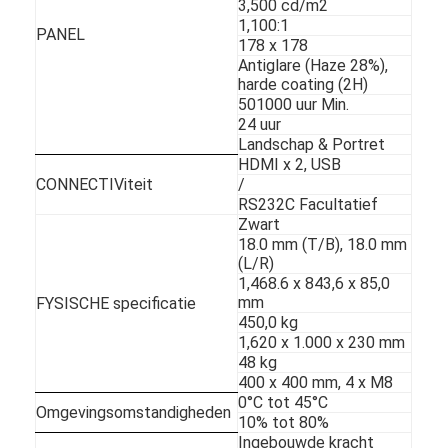
3,500 cd/m2
1,100:1
PANEL
178 x 178
Antiglare (Haze 28%),
harde coating (2H)
501000 uur Min.
24 uur
Landschap & Portret
HDMI x 2, USB
CONNECTIViteit
/
RS232C Facultatief
Zwart
18.0 mm (T/B), 18.0 mm
(L/R)
1,468.6 x 843,6 x 85,0
mm
FYSISCHE specificatie
450,0 kg
1,620 x 1.000 x 230 mm
48 kg
400 x 400 mm, 4 x M8
0°C tot 45°C
Omgevingsomstandigheden
10% tot 80%
Ingebouwde kracht