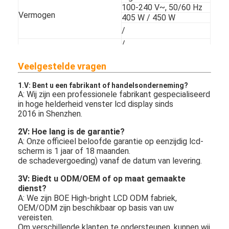
100-240 V~, 50/60 Hz
Vermogen
405 W / 450 W
/
/
STANDARD (CERTIFICATIE)
FCC-klasse "A" / CE
Montagebeugel:
Veelgestelde vragen
wandbeugel, vloerstand,
dakhanger
1.V: Bent u een fabrikant of handelsonderneming?
Aanhangsels
Afstandsbediening
A: Wij zijn een professionele fabrikant gespecialiseerd
(met/zonder batterij),
in hoge helderheid venster lcd display sinds
wisselstroomplug
2016 in Shenzhen.
18 Maand, Gratis
2V: Hoe lang is de garantie?
Garantie
onderdelen, Technische
A: Onze officieel beloofde garantie op eenzijdig lcd-
ondersteuning
scherm is 1 jaar of 18 maanden.
de schadevergoeding) vanaf de datum van levering.
3V: Biedt u ODM/OEM of op maat gemaakte
dienst?
A: We zijn BOE High-bright LCD ODM fabriek,
OEM/ODM zijn beschikbaar op basis van uw
vereisten.
Om verschillende klanten te ondersteunen, kunnen wij