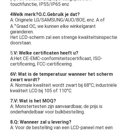
touchfunctie, IP55/IP65 enz.
4Welk merk?
O.C.
Gebruik je dat?
A: Originele LG/SAMSUNG/AUO/BOE, enz. A of
+
A.
Graad OC, we kunnen elke winkelgarant
garanderen.
Het LCD-scherm zal een strenge kwaliteitsinspectie
doorstaan.
5.
V: Welke certificaten heeft u?
A:Het CE-EMC-conformiteitscertificaat, ISO-
certificering, FCC-certificering.
6V: Wat is de temperatuur wanneer het scherm
zwart wordt?
A: Normale kwaliteit wordt zwart bij 68°C; industriële
kwaliteit LCD bij 105 of 110°C.
7
.V: Wat is het MOQ?
A: Monstertesten zijn aanvaardbaar, de prijs is
onderhandelbaar voor bulkbestelling.
8
.Q: Wanneer zal u levering?
A: Voor de bestelling van een LCD-paneel met een