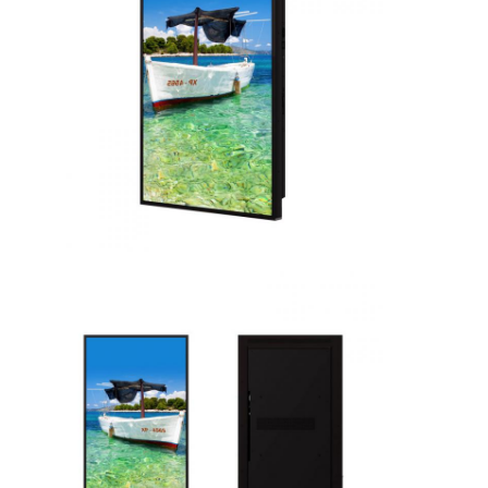
Ongeveer ons
Fabrieksreis
Kwaliteitscontrole
Contacteer ons
Nieuws
Chat Nu
Vensterlcd Vertoning
het tweezijdige lcd scherm
Openluchtlcd Vertoning