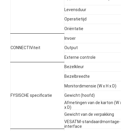
Openlucht Digitale Affiche
(t
Levensduur
50
Uitgerekt LCD Comité
Operatietijd
24
L
Oriëntatie
Po
HD
Invoer
Au
CONNECTIViteit
Output
/
R
Externe controle
Fa
Bezelkleur
Z
8.
Bezelbreedte
m
98
Monitordimensie (W x H x D)
m
FYSISCHE specificatie
Gewicht (hoofd)
31
Afmetingen van de karton (W x H
1,
x D)
m
Gewicht van de verpakking
33
VESATM-standaardmontage-
40
interface
M