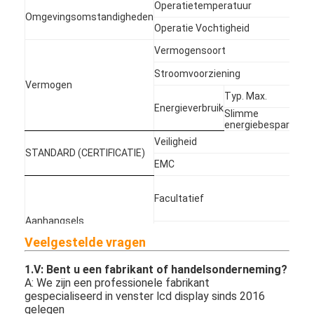
Operatietemperatuur
0°
Omgevingsomstandigheden
Operatie Vochtigheid
10
Vermogensoort
In
1
Stroomvoorziening
5
Vermogen
Typ. Max.
16
Energieverbruik
Slimme
/
energiebesparing
Veiligheid
/
STANDARD (CERTIFICATIE)
EMC
FC
M
w
Facultatief
vl
d
Aanhangsels
Af
(
Veelgestelde vragen
Basis
ba
wi
1.
V: Bent u een fabrikant of handelsonderneming?
18
A: We zijn een professionele fabrikant
on
Garantie
Garantie
gespecialiseerd in venster lcd display sinds 2016
T
on
gelegen