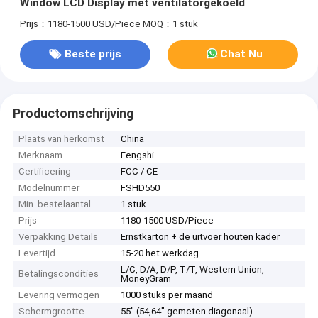
Window LCD Display met ventilatorgekoeld
Prijs：1180-1500 USD/Piece
MOQ：1 stuk
Beste prijs
Chat Nu
Productomschrijving
Plaats van herkomst
China
Merknaam
Fengshi
Certificering
FCC / CE
Modelnummer
FSHD550
Min. bestelaantal
1 stuk
Prijs
1180-1500 USD/Piece
Verpakking Details
Ernstkarton + de uitvoer houten kader
Levertijd
15-20 het werkdag
L/C, D/A, D/P, T/T, Western Union,
Betalingscondities
MoneyGram
Levering vermogen
1000 stuks per maand
Schermgrootte
55" (54,64" gemeten diagonaal)