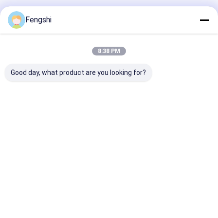
Geadviseerde Producten
Fengshi
8:38 PM
Good day, what product are you looking for?
55 inch 3500nits
21,5 inch FHD 2000
21,5 inch FHD
Ultra Thin Dynamic
nits aan het plafond
nits aan het p
Display Advertising
hangend enkelzijdig
hangend enkelz
Screen Window
raamscherm voor
raamscherm v
Digital Signage voor
restaurant of winkel
restaurant of 
Beste prijs
Beste prijs
Beste pri
winkels
Thuis
Ongeveer ons
Desktop Site
Sitemap
Privacybeleid
Kwaliteit
Vensterlcd Vertoning
China Fabriek.Copyright © 2026
Shenzhen XinXiongHui Technology Co., LTD. All Rights Reserved.