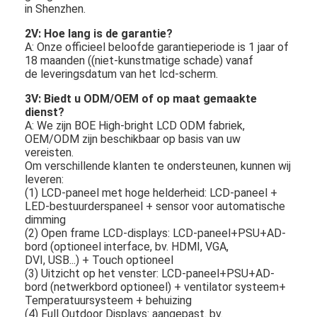
in Shenzhen.
2V: Hoe lang is de garantie?
A: Onze officieel beloofde garantieperiode is 1 jaar of
18 maanden ((niet-kunstmatige schade) vanaf
de leveringsdatum van het lcd-scherm.
3V: Biedt u ODM/OEM of op maat gemaakte
dienst?
A: We zijn BOE High-bright LCD ODM fabriek,
OEM/ODM zijn beschikbaar op basis van uw
vereisten.
Om verschillende klanten te ondersteunen, kunnen wij
leveren:
(1) LCD-paneel met hoge helderheid: LCD-paneel +
LED-bestuurderspaneel + sensor voor automatische
dimming
(2) Open frame LCD-displays: LCD-paneel+PSU+AD-
bord (optioneel interface, bv. HDMI, VGA,
DVI, USB...) + Touch optioneel
(3) Uitzicht op het venster: LCD-paneel+PSU+AD-
bord (netwerkbord optioneel) + ventilator systeem+
Temperatuursysteem + behuizing
(4) Full Outdoor Displays: aangepast. bv.