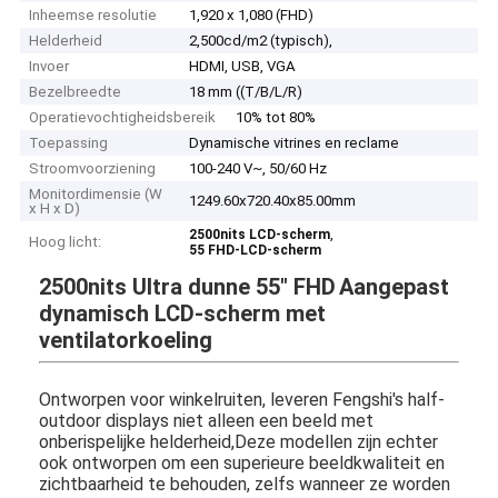
Inheemse resolutie
1,920 x 1,080 (FHD)
Helderheid
2,500cd/m2 (typisch),
Invoer
HDMI, USB, VGA
Bezelbreedte
18 mm ((T/B/L/R)
Operatievochtigheidsbereik
10% tot 80%
Toepassing
Dynamische vitrines en reclame
Stroomvoorziening
100-240 V~, 50/60 Hz
Monitordimensie (W
1249.60x720.40x85.00mm
x H x D)
,
2500nits LCD-scherm
Hoog licht:
55 FHD-LCD-scherm
2500nits Ultra dunne 55" FHD
Aangepast
dynamisch LCD-scherm met
ventilatorkoeling
Ontworpen voor winkelruiten, leveren Fengshi's half-
outdoor displays niet alleen een beeld met
onberispelijke helderheid,Deze modellen zijn echter
ook ontworpen om een superieure beeldkwaliteit en
zichtbaarheid te behouden, zelfs wanneer ze worden